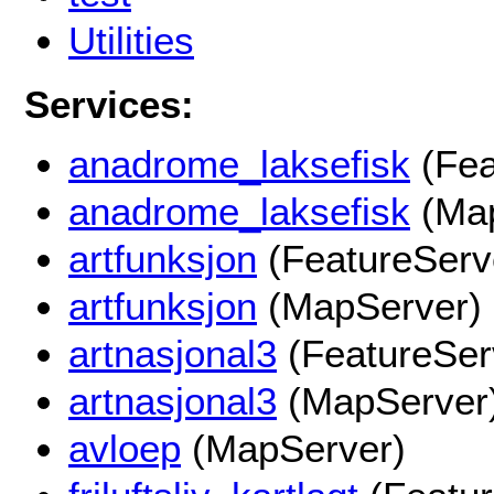
Utilities
Services:
anadrome_laksefisk
(Fea
anadrome_laksefisk
(Map
artfunksjon
(FeatureServ
artfunksjon
(MapServer)
artnasjonal3
(FeatureSer
artnasjonal3
(MapServer
avloep
(MapServer)