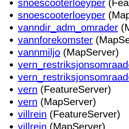
snoescooterloeyper
(Fea
snoescooterloeyper
(Map
vanndir_adm_omrader
(M
vannforekomster
(MapSe
vannmiljo
(MapServer)
vern_restriksjonsomraad
vern_restriksjonsomraad
vern
(FeatureServer)
vern
(MapServer)
villrein
(FeatureServer)
villrein
(MapServer)