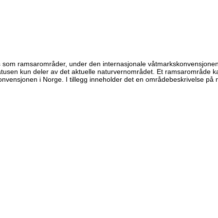
us som ramsarområder, under den internasjonale våtmarkskonvensjone
usen kun deler av det aktuelle naturvernområdet. Et ramsarområde kan 
onvensjonen i Norge. I tillegg inneholder det en områdebeskrivelse på 