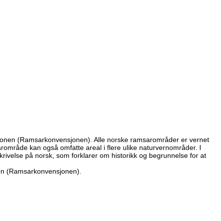
jonen (Ramsarkonvensjonen). Alle norske ramsarområder er vernet
område kan også omfatte areal i flere ulike naturvernområder. I
rivelse på norsk, som forklarer om historikk og begrunnelse for at
nen (Ramsarkonvensjonen).