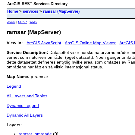
ArcGIS REST Services Directory
Home
>
services
>
ramsar (MapServer)
JSON
|
SOAP
|
WMS
ramsar (MapServer)
View In:
ArcGIS JavaScript
ArcGIS Online Map Viewer
ArcGIS 
Service Description:
Datasettet viser norske naturvernområder 
vernet som naturvernområder (eget datasett). Noen ganger omfatter
dette datasettet defineres entydig hvilke areal som omfattes av Ra
områdene har fått en så viktig internasjonal status.
Map Name:
p-ramsar
Legend
All Layers and Tables
Dynamic Legend
Dynamic All Layers
Layers:
ramsar_omraade
(0)