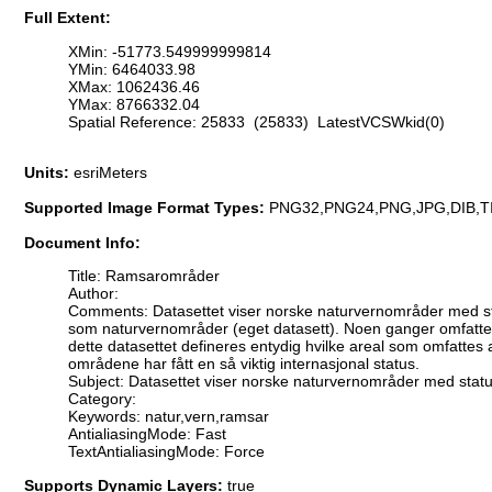
Full Extent:
XMin: -51773.549999999814
YMin: 6464033.98
XMax: 1062436.46
YMax: 8766332.04
Spatial Reference: 25833 (25833) LatestVCSWkid(0)
Units:
esriMeters
Supported Image Format Types:
PNG32,PNG24,PNG,JPG,DIB,T
Document Info:
Title: Ramsarområder
Author:
Comments: Datasettet viser norske naturvernområder med s
som naturvernområder (eget datasett). Noen ganger omfatter 
dette datasettet defineres entydig hvilke areal som omfattes
områdene har fått en så viktig internasjonal status.
Subject: Datasettet viser norske naturvernområder med st
Category:
Keywords: natur,vern,ramsar
AntialiasingMode: Fast
TextAntialiasingMode: Force
Supports Dynamic Layers:
true