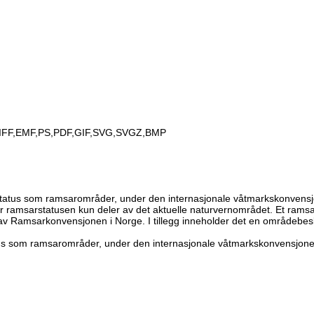
IFF,EMF,PS,PDF,GIF,SVG,SVGZ,BMP
tatus som ramsarområder, under den internasjonale våtmarkskonvens
ramsarstatusen kun deler av det aktuelle naturvernområdet. Et ramsar
 av Ramsarkonvensjonen i Norge. I tillegg inneholder det en områdebesk
atus som ramsarområder, under den internasjonale våtmarkskonvensjo