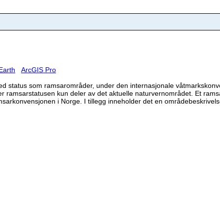
Earth
ArcGIS Pro
med status som ramsarområder, under den internasjonale våtmarkskon
 ramsarstatusen kun deler av det aktuelle naturvernområdet. Et ramsa
msarkonvensjonen i Norge. I tillegg inneholder det en områdebeskrivels