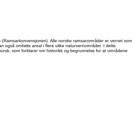
n (Ramsarkonvensjonen). Alle norske ramsarområder er vernet som
også omfatte areal i flere ulike naturvernområder. I dette
norsk, som forklarer om historikk og begrunnelse for at områdene