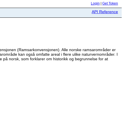
Login
|
Get Token
API Reference
vensjonen (Ramsarkonvensjonen). Alle norske ramsarområder er
rområde kan også omfatte areal i flere ulike naturvernområder. I
e på norsk, som forklarer om historikk og begrunnelse for at