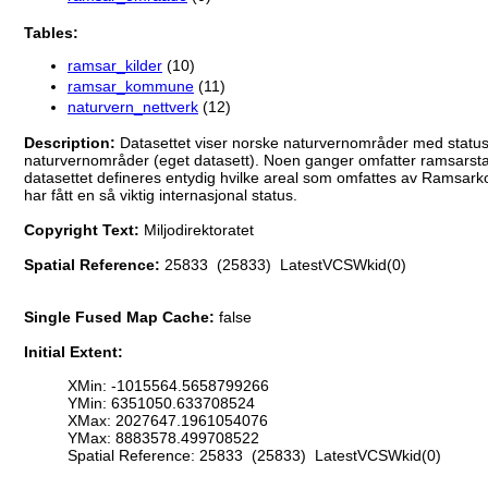
Tables:
ramsar_kilder
(10)
ramsar_kommune
(11)
naturvern_nettverk
(12)
Description:
Datasettet viser norske naturvernområder med stat
naturvernområder (eget datasett). Noen ganger omfatter ramsarstat
datasettet defineres entydig hvilke areal som omfattes av Ramsark
har fått en så viktig internasjonal status.
Copyright Text:
Miljodirektoratet
Spatial Reference:
25833 (25833) LatestVCSWkid(0)
Single Fused Map Cache:
false
Initial Extent:
XMin: -1015564.5658799266
YMin: 6351050.633708524
XMax: 2027647.1961054076
YMax: 8883578.499708522
Spatial Reference: 25833 (25833) LatestVCSWkid(0)