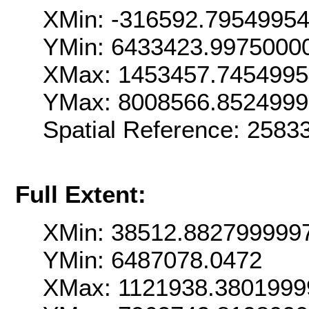
XMin: -316592.7954995
YMin: 6433423.9975000
XMax: 1453457.745499
YMax: 8008566.852499
Spatial Reference: 258
Full Extent:
XMin: 38512.882799999
YMin: 6487078.0472
XMax: 1121938.3801999