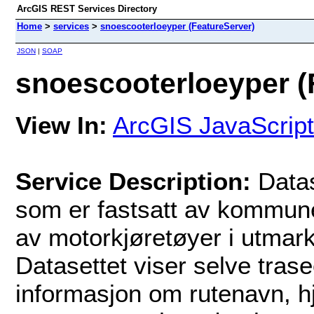
ArcGIS REST Services Directory
Home
>
services
>
snoescooterloeyper (FeatureServer)
JSON
|
SOAP
snoescooterloeyper (
View In:
ArcGIS JavaScript
Service Description:
Datas
som er fastsatt av kommunen 
av motorkjøretøyer i utmark
Datasettet viser selve tras
informasjon om rutenavn, h