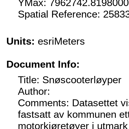
YMax: 7962742.819800
Spatial Reference: 258
Units:
esriMeters
Document Info:
Title: Snøscooterløyper
Author:
Comments: Datasettet vi
fastsatt av kommunen ette
motorkjøretøyer i utmark