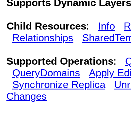
Supports Dynamic Layer
Child Resources
:
Info
R
Relationships
SharedTem
Supported Operations
:
Q
QueryDomains
Apply Edi
Synchronize Replica
Unr
Changes