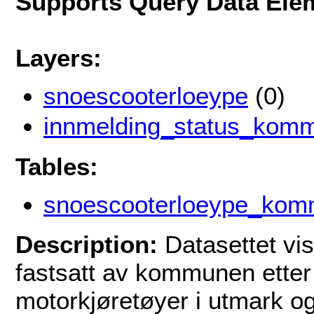
Supports Query Data Ele
Layers:
snoescooterloeype
(0)
innmelding_status_kom
Tables:
snoescooterloeype_ko
Description:
Datasettet vi
fastsatt av kommunen etter §
motorkjøretøyer i utmark og