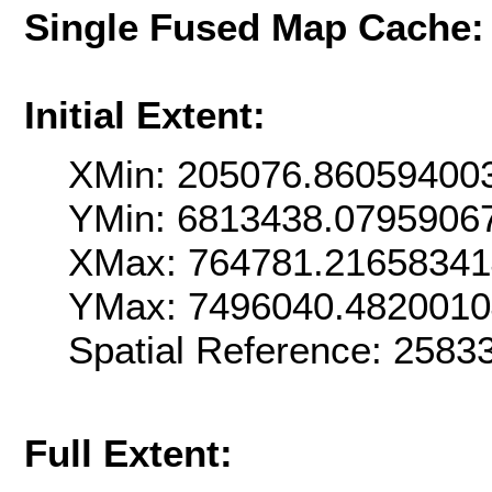
Single Fused Map Cache
Initial Extent:
XMin: 205076.86059400
YMin: 6813438.0795906
XMax: 764781.2165834
YMax: 7496040.482001
Spatial Reference: 258
Full Extent: