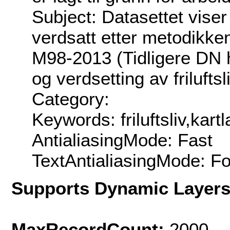
Subject: Datasettet vise
verdsatt etter metodikken
M98-2013 (Tidligere DN 
og verdsetting av frilufts
Category:
Keywords: friluftsliv,kart
AntialiasingMode: Fast
TextAntialiasingMode: F
Supports Dynamic Layer
MaxRecordCount:
2000