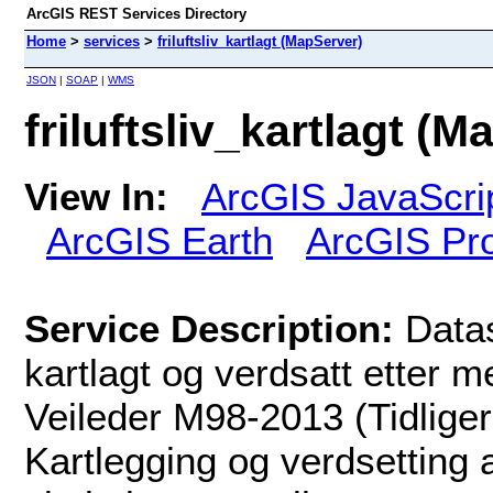
ArcGIS REST Services Directory
Home
>
services
>
friluftsliv_kartlagt (MapServer)
JSON
|
SOAP
|
WMS
friluftsliv_kartlagt (
View In:
ArcGIS JavaScri
ArcGIS Earth
ArcGIS Pr
Service Description:
Data
kartlagt og verdsatt etter m
Veileder M98-2013 (Tidlig
Kartlegging og verdsetting a