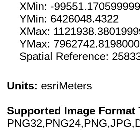
XMin: -99551.17059999
YMin: 6426048.4322
XMax: 1121938.3801999
YMax: 7962742.819800
Spatial Reference: 258
Units:
esriMeters
Supported Image Format 
PNG32,PNG24,PNG,JPG,D